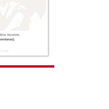
tros recursos.
ventanas).
IC US 03]