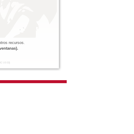
tros recursos.
ventanas).
IC US 03]