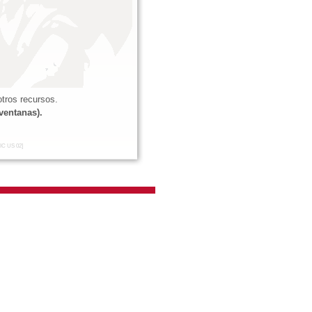
tros recursos.
ventanas).
IC US 02]