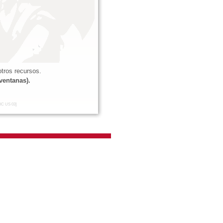
tros recursos.
ventanas).
IC US 03]